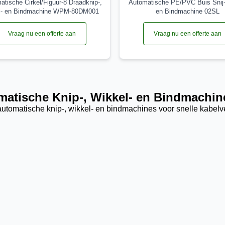
atische Cirkel/Figuur-8 Draadknip-,
Automatische PE/PVC Buis Snij-
l- en Bindmachine WPM-80DM001
en Bindmachine 02SL
Vraag nu een offerte aan
Vraag nu een offerte aan
atische Knip-, Wikkel- en Bindmachin
utomatische knip-, wikkel- en bindmachines voor snelle kabel