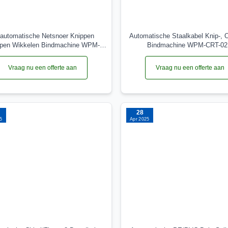
lautomatische Netsnoer Knippen
Automatische Staalkabel Knip-, O
ppen Wikkelen Bindmachine WPM-
Bindmachine WPM-CRT-0
CRT-03M
Vraag nu een offerte aan
Vraag nu een offerte aan
28
5
Apr 2025