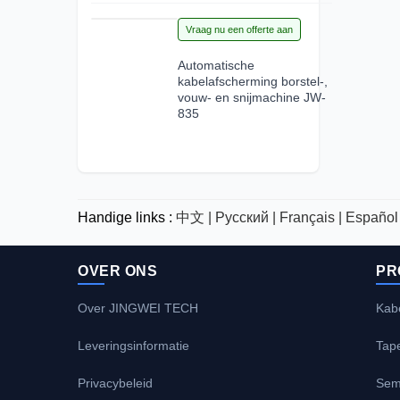
15
Vraag nu een offerte aan
Jun 2026
Automatische
kabelafscherming borstel-,
vouw- en snijmachine JW-
835
Handige links :
中文 |
Русский |
Français |
Español 
OVER ONS
PR
Over JINGWEI TECH
Kab
Leveringsinformatie
Tap
Privacybeleid
Sem