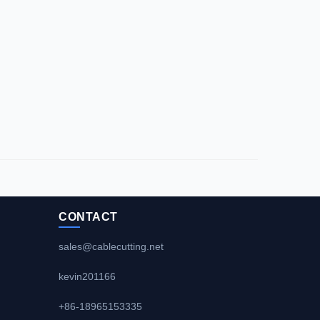
CONTACT
sales@cablecutting.net
kevin201166
+86-18965153335