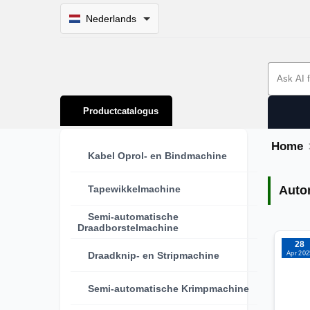
Nederlands
Search 
Productcatalogus
Home
Kabel Oprol- en Bindmachine
Autom
Tapewikkelmachine
Auto
Semi-automatische
Draadborstelmachine
28
Apr 202
Draadknip- en Stripmachine
Semi-automatische Krimpmachine