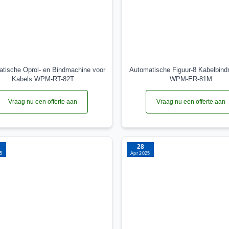
tische Oprol- en Bindmachine voor
Automatische Figuur-8 Kabelbin
Kabels WPM-RT-82T
WPM-ER-81M
Vraag nu een offerte aan
Vraag nu een offerte aan
28
5
Apr 2025