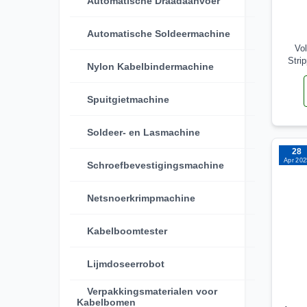
Automatische Draadaanvoer
Automatische Soldeermachine
Vo
Stri
Nylon Kabelbindermachine
Spuitgietmachine
Soldeer- en Lasmachine
28
Apr 202
Schroefbevestigingsmachine
Netsnoerkrimpmachine
Kabelboomtester
Lijmdoseerrobot
Verpakkingsmaterialen voor
Kabelbomen