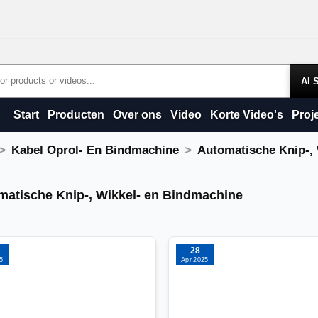
Products
Start
Producten
Over ons
Video
Korte Video's
Proj
Kabel Oprol- En Bindmachine
Automatische Knip-,
atische Knip-, Wikkel- en Bindmachin
matische Knip-, Wikkel- en Bindmachine
28
5
Apr 2025