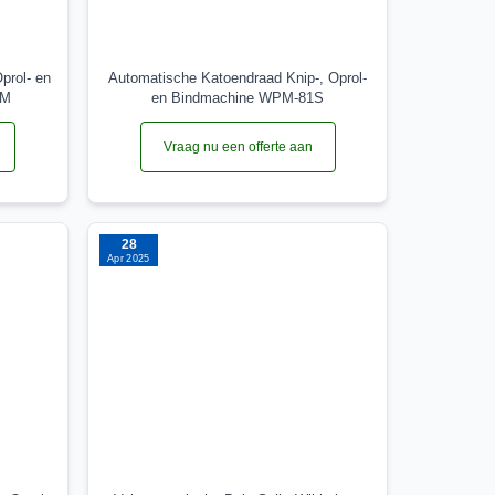
prol- en
Automatische Katoendraad Knip-, Oprol-
2M
en Bindmachine WPM-81S
Vraag nu een offerte aan
28
Apr 2025