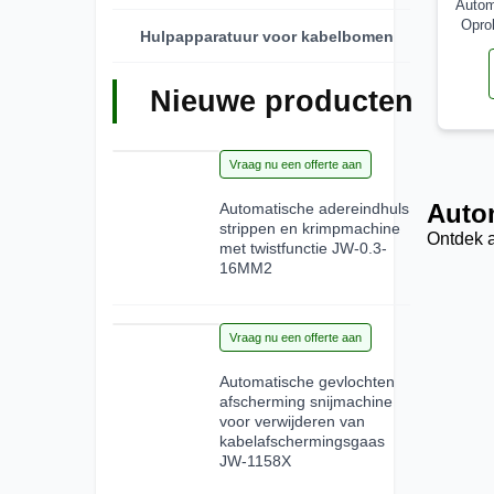
Autom
Opro
Hulpapparatuur voor kabelbomen
Nieuwe producten
28
Vraag nu een offerte aan
Jun 2026
Autom
Automatische adereindhuls
strippen en krimpmachine
Ontdek a
met twistfunctie JW-0.3-
16MM2
15
Vraag nu een offerte aan
Jun 2026
Automatische gevlochten
afscherming snijmachine
voor verwijderen van
kabelafschermingsgaas
JW-1158X