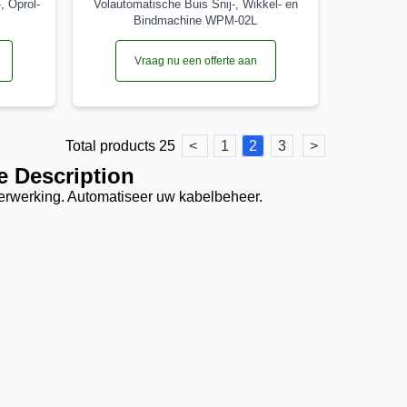
, Oprol-
Volautomatische Buis Snij-, Wikkel- en
Bindmachine WPM-02L
Vraag nu een offerte aan
Total products 25
<
1
2
3
>
e Description
verwerking. Automatiseer uw kabelbeheer.