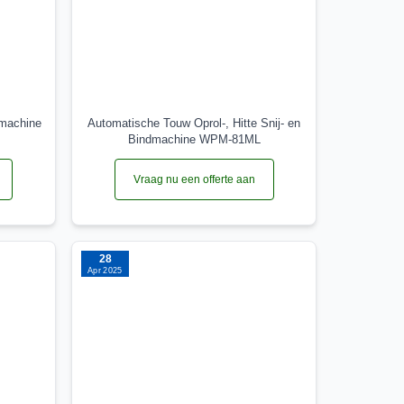
dmachine
Automatische Touw Oprol-, Hitte Snij- en
Bindmachine WPM-81ML
Vraag nu een offerte aan
28
Apr 2025