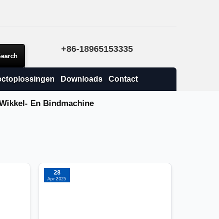
+86-18965153335
ectoplossingen
Downloads
Contact
 Wikkel- En Bindmachine
e
28
Apr 2025