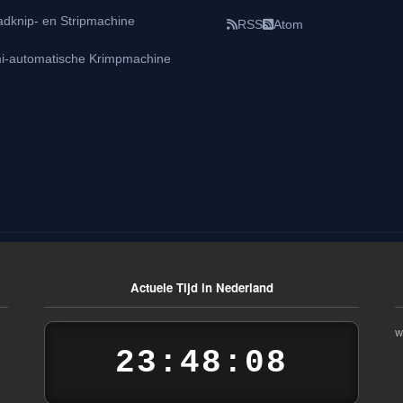
adknip- en Stripmachine
RSS
Atom
i-automatische Krimpmachine
Actuele Tijd in Nederland
W
23:48:08