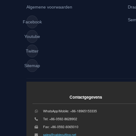
Algemene voorwaarden
Dra
Sem
Facebook
Youtube
Twitter
Sitemap
Contactgegevens
WhatsApp/Mobile: +86-18965153335
Tel: +86-0592-8628902
Fax: +86-0592-6065010
sales@cablecutting.net