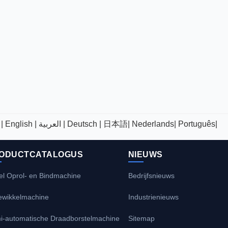
|
English |
العربية |
Deutsch |
日本語|
Nederlands|
Português|
ODUCTCATALOGUS
NIEUWS
el Oprol- en Bindmachine
Bedrijfsnieuws
ewikkelmachine
Industrienieuws
i-automatische Draadborstelmachine
Sitemap