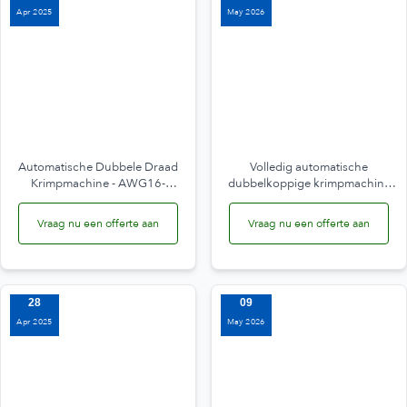
Apr 2025
May 2026
Automatische Dubbele Draad
Volledig automatische
Krimpmachine - AWG16-
dubbelkoppige krimpmachine
AWG28, 1,5T
voor meeraderige omhulde
kabels JW-17T
Vraag nu een offerte aan
Vraag nu een offerte aan
28
09
Apr 2025
May 2026