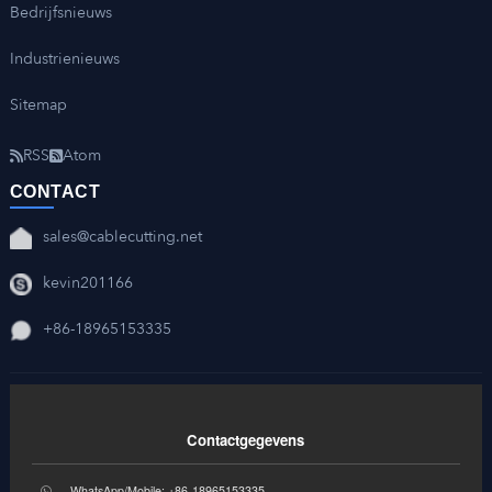
Bedrijfsnieuws
Industrienieuws
Sitemap
RSS
Atom
CONTACT
sales@cablecutting.net
kevin201166
+86-18965153335
Contactgegevens
WhatsApp/Mobile: +86-18965153335