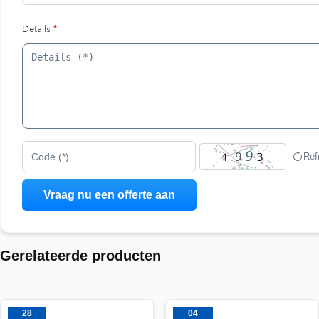
Details
*
Ref
Code (*)
Gerelateerde producten
28
04