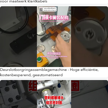
voor maatwerk klantkabels
Deurslotborgringassemblagemachine - Hoge efficiëntie,
kostenbesparend, geautomatiseerd