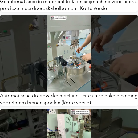
Geautomatiseerde materiaal trek- en snijmachine voor uiterst
precieze meerdraadskabelbomen - Korte versie
Automatische draadwikkelmachine - circulaire enkele binding
voor 45mm binnenspoelen (korte versie)